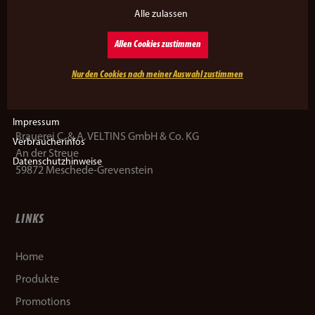
Alle zulassen
So lecker kann stark sein!
Allen Cookies zustimmen
Nur den Cookies nach meiner Auswahl zustimmen
KARAMALZ
Impressum
Brauerei C. & A. VELTINS GmbH & Co. KG
Verbraucherinfos
An der Streue
Datenschutzhinweise
59872 Meschede-Grevenstein
LINKS
Home
Produkte
Promotions