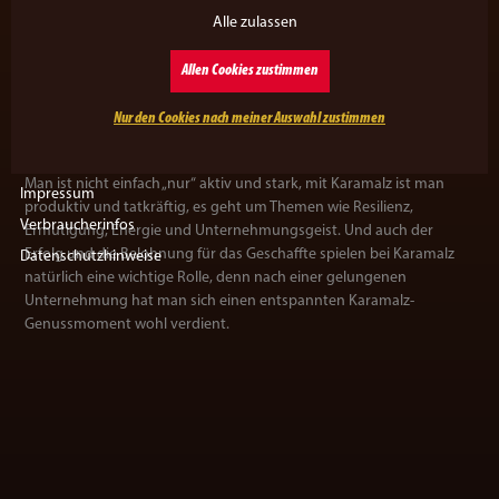
TATENDURST
MIT KARAMALZ
Alle zulassen
Allen Cookies zustimmen
Dieses zeitgemäße Verständnis unserer Marke verdeutlicht, dass
Nur den Cookies nach meiner Auswahl zustimmen
man mit Karamalz nicht nur Spaß hat, sondern dass man auch
etwas Besonderes auf die Beine stellen kann.
Man ist nicht einfach „nur“ aktiv und stark, mit Karamalz ist man
Impressum
produktiv und tatkräftig, es geht um Themen wie Resilienz,
Verbraucherinfos
Ermutigung, Energie und Unternehmungsgeist. Und auch der
Erfolg und die Belohnung für das Geschaffte spielen bei Karamalz
Datenschutzhinweise
natürlich eine wichtige Rolle, denn nach einer gelungenen
Unternehmung hat man sich einen entspannten Karamalz-
Genussmoment wohl verdient.